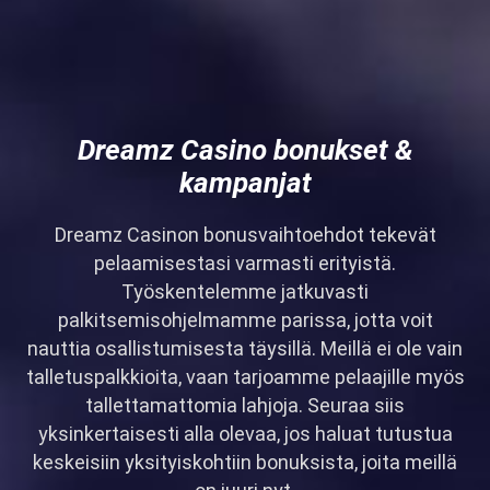
Dreamz Casino bonukset &
kampanjat
Dreamz Casinon bonusvaihtoehdot tekevät
pelaamisestasi varmasti erityistä.
Työskentelemme jatkuvasti
palkitsemisohjelmamme parissa, jotta voit
nauttia osallistumisesta täysillä. Meillä ei ole vain
talletuspalkkioita, vaan tarjoamme pelaajille myös
tallettamattomia lahjoja. Seuraa siis
yksinkertaisesti alla olevaa, jos haluat tutustua
keskeisiin yksityiskohtiin bonuksista, joita meillä